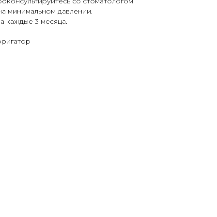
оконсультируйтесь со стоматологом
на минимальном давлении.
 каждые 3 месяца.
рригатор