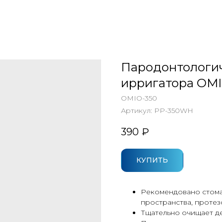
Пародонтологич
ирригатора OMI
OMIO-350
Артикул:
PP-350WH
390
₽
КУПИТЬ
Рекомендовано стома
пространства, протез
Тщательно очищает д